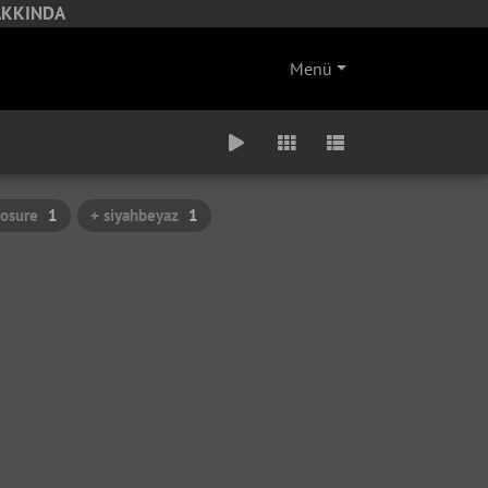
KKINDA
Menü
osure
1
+ siyahbeyaz
1