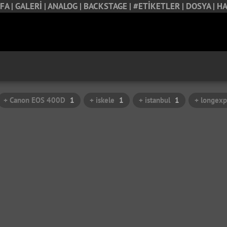
FA |
GALERİ |
ANALOG |
BACKSTAGE |
#ETİKETLER |
DOSYA |
HA
+ Canon EOS 400D
1
+ iskele
1
+ istanbul
1
+ longexp