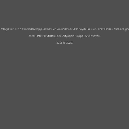
 fotoğrafların izin alınmadan kopyalanması ve kullanılması 5846 sayılı Fikir ve Sanat Eserleri Yasasına gör
WebMaster:
Tevfikteo
|
Site Altyapısı:
Piwigo
|
Site Künyesi
2013 © 2026.