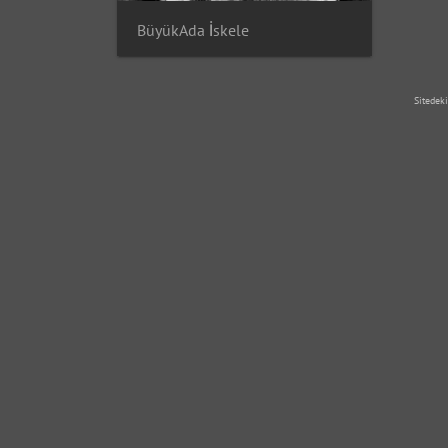
BüyükAda İskele
Sitedeki