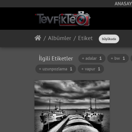
ANASAY
Albümler
Etiket
büyükada
İlgili Etiketler
+ adalar
1
+ bw
1
+ uzunpozlama
1
+ vapur
1