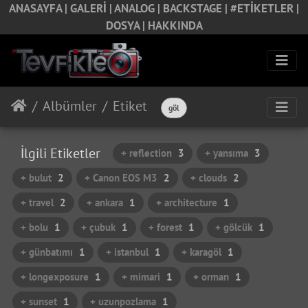
ANASAYFA |
GALERİ |
ANALOG |
BACKSTAGE |
#ETİKETLER |
DOSYA |
HAKKINDA
Albümler
Etiket
göl
İlgili Etiketler
+ reflection
3
+ yansıma
3
+ bulut
2
+ Canon EOS M3
2
+ clouds
2
+ travel
2
+ ankara
1
+ architecture
1
+ bolu
1
+ çubuk
1
+ forest
1
+ gölcük
1
+ günbatımı
1
+ istanbul
1
+ karagöl
1
+ longexposure
1
+ mimari
1
+ orman
1
+ sunset
1
+ uzunpozlama
1