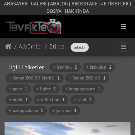
ANASAYFA |
GALERİ |
ANALOG |
BACKSTAGE |
#ETİKETLER |
DOSYA |
HAKKINDA
Albümler
Etiket
üsküdar
İlgili Etiketler
+ istanbul
2
+ kızkulesi
2
+ Canon EOS 5D Mark II
1
+ Canon EOS 6D
1
+ gece
1
+ lights
1
+ longexposure
1
+ night
1
+ reflection
1
+ sahil
1
+ uzunpozlama
1
+ yansıma
1