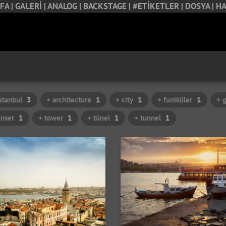
FA |
GALERİ |
ANALOG |
BACKSTAGE |
#ETİKETLER |
DOSYA |
HA
istanbul
3
+ architecture
1
+ city
1
+ funiküler
1
+ g
unset
1
+ tower
1
+ tünel
1
+ tunnel
1