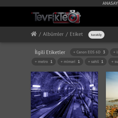
ANASAY
Albümler
Etiket
karaköy
İlgili Etiketler
+ Canon EOS 6D
3
+ 
+ metro
1
+ mimari
1
+ sahil
1
+ s