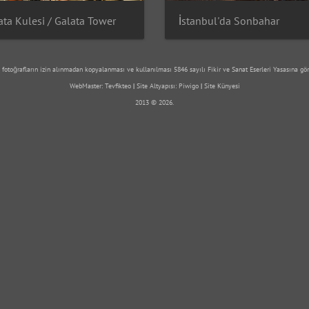
ata Kulesi / Galata Tower
İstanbul'da Sonbahar
 fotoğrafların izin alınmadan kopyalanması ve kullanılması 5846 sayılı Fikir ve Sanat Eserleri Yasasına gör
WebMaster:
Tevfikteo
|
Site Altyapısı:
Piwigo
|
Site Künyesi
2013 © 2026.