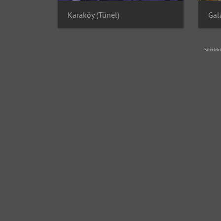
Karaköy (Tünel)
Gal
Sitedeki