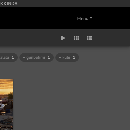
KKINDA
Menü
alata
1
+ günbatımı
1
+ kule
1