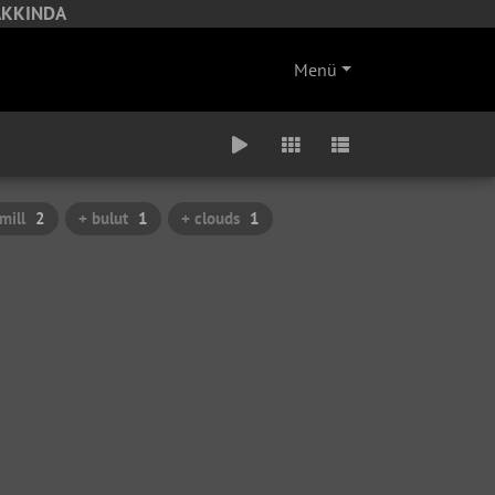
KKINDA
Menü
mill
2
+ bulut
1
+ clouds
1