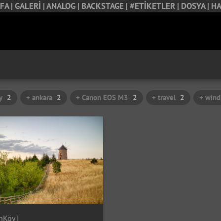
FA |
GALERİ |
ANALOG |
BACKSTAGE |
#ETİKETLER |
DOSYA |
HA
y
2
+ ankara
2
+ Canon EOS M3
2
+ travel
2
+ wind
nKöy I