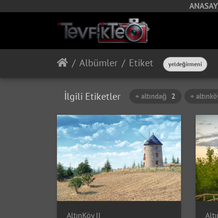
ANASAY
Albümler
Etiket
yeldeğirmeni
İlgili Etiketler
+ altındağ
2
+ altınkö
AltınKöy II
Altı