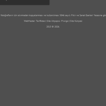
 fotoğrafların izin alınmadan kopyalanması ve kullanılması 5846 sayılı Fikir ve Sanat Eserleri Yasasına gör
WebMaster:
Tevfikteo
|
Site Altyapısı:
Piwigo
|
Site Künyesi
2013 © 2026.